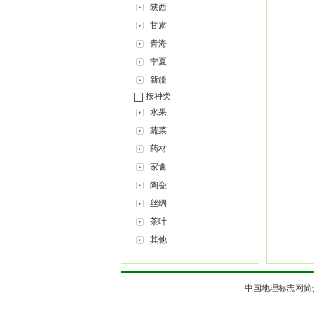
陕西
甘肃
青海
宁夏
新疆
按种类
水果
蔬菜
药材
家禽
陶瓷
丝绸
茶叶
其他
中国地理标志网简