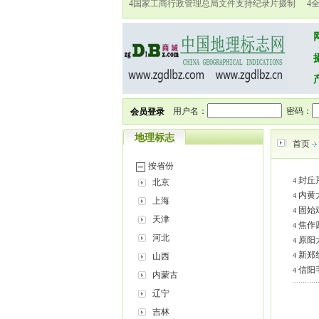
4
国家工商行政管理总局文件支持纪录片摄制
4
用户名：
密码：
会员登录
地理标志
首页
按省份
封丘
4
北京
内黄
4
上海
固始
4
天津
焦作
4
河北
原阳
4
新郑
山西
4
信阳
4
内蒙古
辽宁
吉林