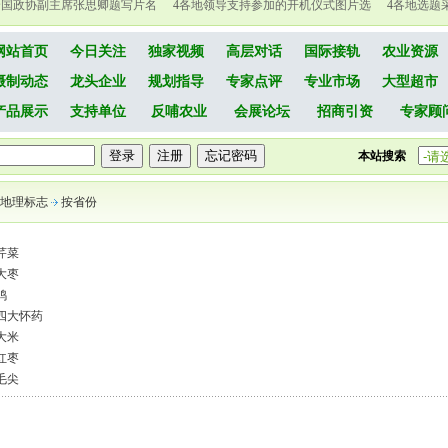
全国政协副主席张思卿题写片名
4
各地领导支持参加的开机仪式图片选
4
各地选题
网站首页
今日关注
独家视频
高层对话
国际接轨
农业资源
摄制动态
龙头企业
规划指导
专家点评
专业市场
大型超市
产品展示
支持单位
反哺农业
会展论坛
招商引资
专家顾
本站搜索
地理标志
按省份
芹菜
大枣
鸡
四大怀药
大米
红枣
毛尖