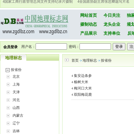
4
国家工商行政管理总局文件支持纪录片摄制
4
全国政协副主席张思卿题写片名
网站首页
今日关注
独
摄制动态
龙头企业
规
产品展示
支持单位
反
用户名：
密码：
会员登录
地理标志
首页
地理标志
按省份
按省份
集安边条参
4
北京
榆树大米
4
上海
梅河口大米
4
天津
双阳梅花鹿
4
河北
山西
内蒙古
辽宁
吉林