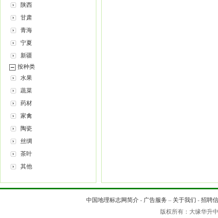
陕西
甘肃
青海
宁夏
新疆
按种类
水果
蔬菜
药材
家禽
陶瓷
丝绸
茶叶
其他
中国地理标志网简介
-
广告服务
–
关于我们
-
招聘
版权所有：大缘华