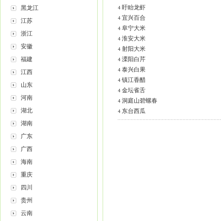
盱眙龙虾
黑龙江
4
宜兴百合
4
江苏
阜宁大米
4
浙江
淮安大米
4
安徽
射阳大米
4
福建
溧阳白芹
4
泰兴白果
4
江西
镇江香醋
4
山东
金坛雀舌
4
河南
洞庭山碧螺春
4
湖北
东台西瓜
4
湖南
广东
广西
海南
重庆
四川
贵州
云南