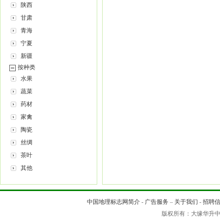
陕西
甘肃
青海
宁夏
新疆
按种类
水果
蔬菜
药材
家禽
陶瓷
丝绸
茶叶
其他
中国地理标志网简介
-
广告服务
–
关于我们
-
招聘
版权所有：大缘华