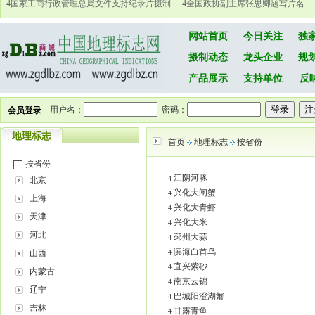
4
国家工商行政管理总局文件支持纪录片摄制
4
全国政协副主席张思卿题写片名
网站首页
今日关注
独
摄制动态
龙头企业
规
产品展示
支持单位
反
用户名：
密码：
会员登录
地理标志
首页
地理标志
按省份
按省份
江阴河豚
4
北京
兴化大闸蟹
4
上海
兴化大青虾
4
天津
兴化大米
4
河北
邳州大蒜
4
滨海白首乌
山西
4
宜兴紫砂
4
内蒙古
南京云锦
4
辽宁
巴城阳澄湖蟹
4
吉林
甘露青鱼
4