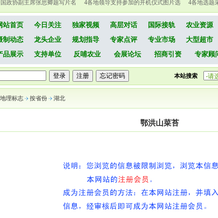
全国政协副主席张思卿题写片名
4
各地领导支持参加的开机仪式图片选
4
各地选题
网站首页
今日关注
独家视频
高层对话
国际接轨
农业资源
摄制动态
龙头企业
规划指导
专家点评
专业市场
大型超市
产品展示
支持单位
反哺农业
会展论坛
招商引资
专家顾
本站搜索
地理标志
按省份
湖北
鄂洪山菜苔