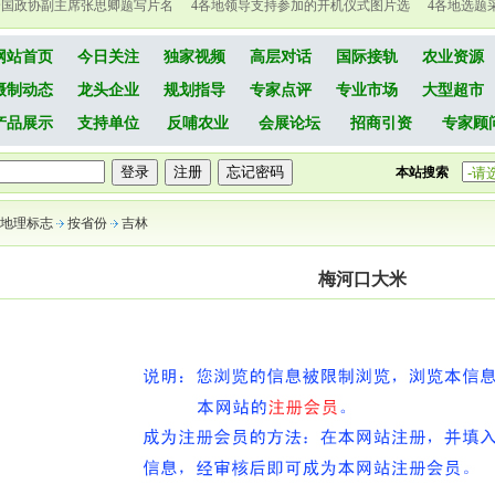
全国政协副主席张思卿题写片名
4
各地领导支持参加的开机仪式图片选
4
各地选题
网站首页
今日关注
独家视频
高层对话
国际接轨
农业资源
摄制动态
龙头企业
规划指导
专家点评
专业市场
大型超市
产品展示
支持单位
反哺农业
会展论坛
招商引资
专家顾
本站搜索
地理标志
按省份
吉林
梅河口大米